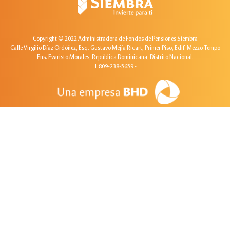
Copyright © 2022 Administradora de Fondos de Pensiones Siembra
Calle Virgilio Díaz Ordóñez, Esq. Gustavo Mejía Ricart, Primer Piso, Edif. Mezzo Tempo
Ens. Evaristo Morales, República Dominicana, Distrito Nacional.
T 809-238-5659
-